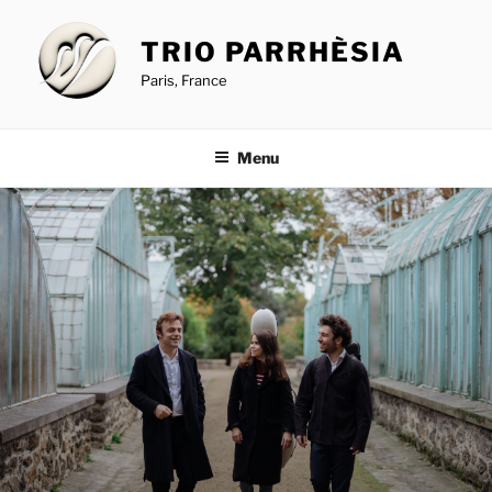
Aller
au
TRIO PARRHÈSIA
contenu
Paris, France
principal
Menu