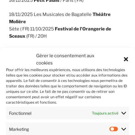
16/11/2025
Petit Palais
/ Paris ( FR)
18/11/2025 Les Musicales de Bagatelle
Théâtre
Molière
Sète ( FR) 11/10/2025
Festival de l’Orangerie de
Sceaux
(FR) / 20H
07/10/2025
Festival International de Salon de
Gérer le consentement aux
Provence
(FR) / Théâtre Armand – 20H Beethoven,
cookies
Haydn, Martinu
Pour offrir les meilleures expériences, nous utilisons des technologies
telles que les cookies pour stocker et/ou accéder aux informations des
Tournée en Chine
26/07/2025 au 3/08/2025 en
appareils. Le fait de consentir à ces technologies nous permettra de
partenariat avec Wu Promotion, l’Ambassade de
traiter des données telles que le comportement de navigation ou les ID
uniques sur ce site. Le fait de ne pas consentir ou de retirer son
France en Chine et le Festival « Croisements » avec le
consentement peut avoir un effet négatif sur certaines
soutien de la SPEDIDAM.
caractéristiques et fonctions.
Fonctionnel
Toujours activé
26 juillet 2025 à l’
Université de Pékin
27 juillet 2025 au Grand Théâtre de la zone de
Marketing
développement de
Dalian
Market