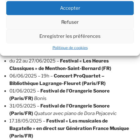
30 juillet 2025 au
Chengdu City Concert Hall
Accepter
2 août 2025 au
Grand Théâtre de Tianjin
3 août 2025 au
Shanghai Oriental Art Center
Refuser
19-20/07/2025 –
Festival Les Chaises Musicales (FR)
Enregistrer les préférences
/ Quatuor Ebène
du 05 au 13/07/2025 –
Festival des Cordes de Loire
Politique de cookies
(FR)
du 22 au 27/06/2025 –
Festival « Les Heures
Classiques » de Menthon-Saint-Bernard (FR)
06/06/2025 – 19h –
Concert ProQuartet –
Bibliothèque Lagrange-Fleuret (Paris/FR)
01/06/2025 –
Festival de l’Orangerie Sonore
(Paris/FR)
Boni
s
31/05/2025 –
Festival de l’Orangerie Sonore
(Paris/FR)
Quatuor avec piano de Dora Pejacevic
17.18/05/2025 –
Festival « Les musicales de
Bagatelle » en direct sur Génération France Musique
(Paris/FR)